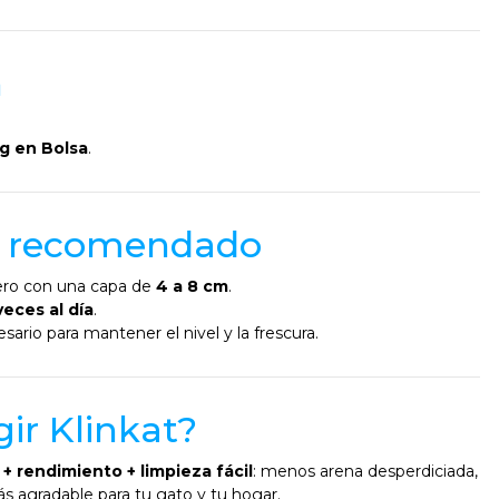
n
kg en Bolsa
.
o recomendado
nero con una capa de
4 a 8 cm
.
veces al día
.
ario para mantener el nivel y la frescura.
gir Klinkat?
 + rendimiento + limpieza fácil
: menos arena desperdiciada,
 agradable para tu gato y tu hogar.