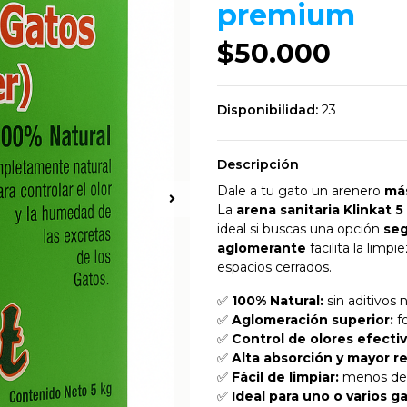
premium
$50.000
Disponibilidad:
23
Descripción
Dale a tu gato un arenero
más
La
arena sanitaria Klinkat 5
ideal si buscas una opción
seg
aglomerante
facilita la limp
espacios cerrados.
✅
100% Natural:
sin aditivos n
✅
Aglomeración superior:
fo
✅
Control de olores efectiv
✅
Alta absorción y mayor r
✅
Fácil de limpiar:
menos desp
✅
Ideal para uno o varios g