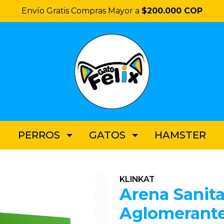
Envío Gratis Compras Mayor a
$200.000 COP
PERROS
GATOS
HAMSTER
KLINKAT
Arena Sanita
Aglomerante 