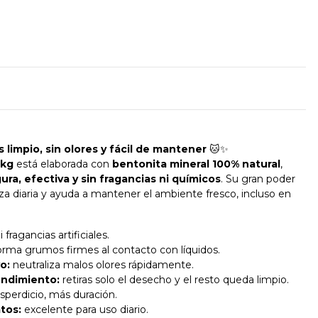
 limpio, sin olores y fácil de mantener
🐱✨
 kg
está elaborada con
bentonita mineral 100% natural
,
ura, efectiva y sin fragancias ni químicos
. Su gran poder
ieza diaria y ayuda a mantener el ambiente fresco, incluso en
i fragancias artificiales.
rma grumos firmes al contacto con líquidos.
o:
neutraliza malos olores rápidamente.
endimiento:
retiras solo el desecho y el resto queda limpio.
erdicio, más duración.
atos:
excelente para uso diario.