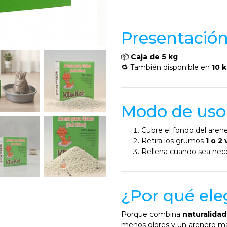
Presentació
📦
Caja de 5 kg
🔁 También disponible en
10 
Modo de us
Cubre el fondo del are
Retira los grumos
1 o 2 
Rellena cuando sea neces
¿Por qué ele
Porque combina
naturalidad
menos olores y un arenero más