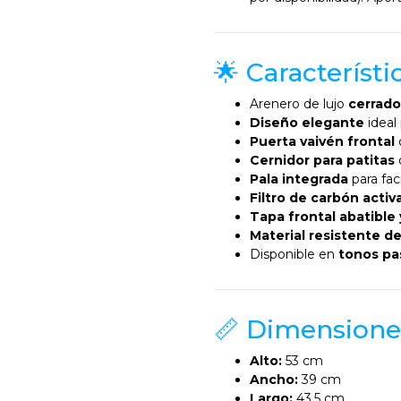
🌟 Característ
Arenero de lujo
cerrado
Diseño elegante
ideal
Puerta vaivén frontal
Cernidor para patitas
Pala integrada
para faci
Filtro de carbón activ
Tapa frontal abatible
Material resistente de
Disponible en
tonos pa
📏 Dimensione
Alto:
53 cm
Ancho:
39 cm
Largo:
43,5 cm