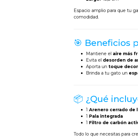
Espacio amplio para que tu ga
comodidad.
🎯 Beneficios 
Mantiene el
aire más f
Evita el
desorden de a
Aporta un
toque decor
Brinda a tu gato un
esp
📦 ¿Qué inclu
1
Arenero cerrado de l
1
Pala integrada
1
Filtro de carbón act
Todo lo que necesitas para cr