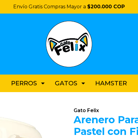
Envío Gratis Compras Mayor a
$200.000 COP
PERROS
GATOS
HAMSTER
Gato Felix
Arenero Par
Pastel con Fi