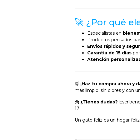
🚀 ¿Por qué e
Especialistas en
bienest
Productos pensados par
Envíos rápidos y segu
Garantía de 15 días
por
Atención personaliza
🛒
¡Haz tu compra ahora y d
más limpio, sin olores y con 
📩
¿Tienes dudas?
Escríbeno
17
Un gato feliz es un hogar feliz