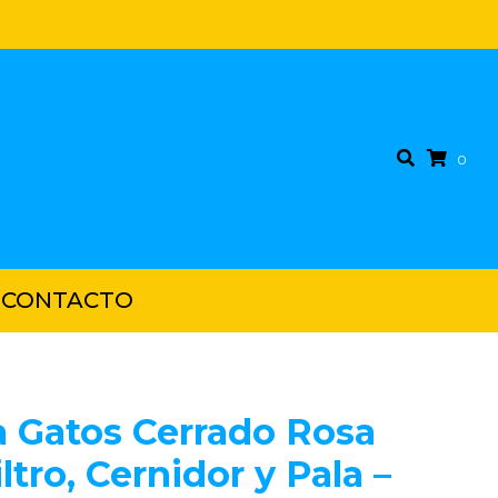
0
CONTACTO
a Gatos Cerrado Rosa
ltro, Cernidor y Pala –