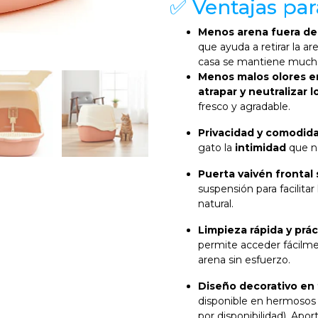
✅ Ventajas para
Menos arena fuera de
que ayuda a retirar la ar
casa se mantiene mucho
Menos malos olores e
atrapar y neutralizar l
fresco y agradable.
Privacidad y comodida
gato la
intimidad
que ne
Puerta vaivén frontal
suspensión para facilita
natural.
Limpieza rápida y prác
permite acceder fácilmen
arena sin esfuerzo.
Diseño decorativo en 
disponible en hermosos 
por disponibilidad). Apo