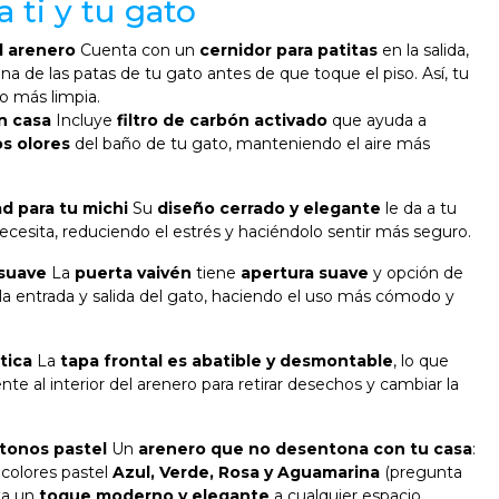
 ti y tu gato
l arenero
Cuenta con un
cernidor para patitas
en la salida,
ena de las patas de tu gato antes de que toque el piso. Así, tu
 más limpia.
n casa
Incluye
filtro de carbón activado
que ayuda a
os olores
del baño de tu gato, manteniendo el aire más
d para tu michi
Su
diseño cerrado y elegante
le da a tu
cesita, reduciendo el estrés y haciéndolo sentir más seguro.
 suave
La
puerta vaivén
tiene
apertura suave
y opción de
r la entrada y salida del gato, haciendo el uso más cómodo y
tica
La
tapa frontal es abatible y desmontable
, lo que
te al interior del arenero para retirar desechos y cambiar la
tonos pastel
Un
arenero que no desentona con tu casa
:
colores pastel
Azul, Verde, Rosa y Aguamarina
(pregunta
rta un
toque moderno y elegante
a cualquier espacio.